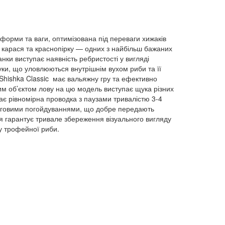
 форми та ваги, оптимізована під переваги хижаків
ку, карася та краснопірку — одних з найбільш бажаних
нки виступає наявність ребристості у вигляді
вуки, що уловлюються внутрішнім вухом риби та її
 Shishka Classic має вальяжну гру та ефективно
им об’єктом лову на цю модель виступає щука різних
пає рівномірна проводка з паузами тривалістю 3-4
лінговими погойдуваннями, що добре передають
я гарантує тривале збереження візуального вигляду
у трофейної риби.