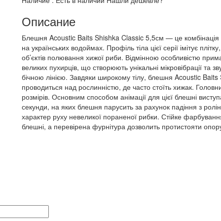
Наличие :
Есть в наличии
Нашли дешевле?
Описание
Блешня Acoustic Baits Shishka Classic 5,5см — це комбінація
на українських водоймах. Профіль тіла цієї серії імітує пліт
об’єктів полювання хижої риби. Відмінною особливістю прима
великих пухирців, що створюють унікальні мікровібрації та з
бічною лінією. Завдяки широкому тілу, блешня Acoustic Baits
проводиться над рослинністю, де часто стоїть хижак. Головн
розмірів. Основним способом анімації для цієї блешні висту
секунди, на яких блешня парусить за рахунок падіння з ро
характер руху невеликої пораненої рибки. Стійке фарбуванн
блешні, а перевірена фурнітура дозволить протистояти опор