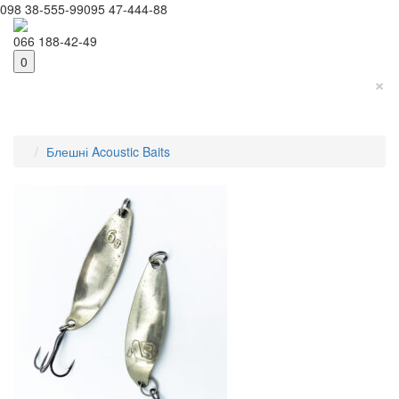
098 38-555-99
095 47-444-88
066 188-42-49
0
×
Блешні Acoustic Baits