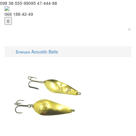
098 38-555-99
095 47-444-88
066 188-42-49
0
×
Блешні Acoustic Baits