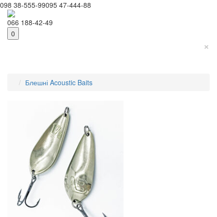
098 38-555-99
095 47-444-88
066 188-42-49
0
×
Блешні Acoustic Baits